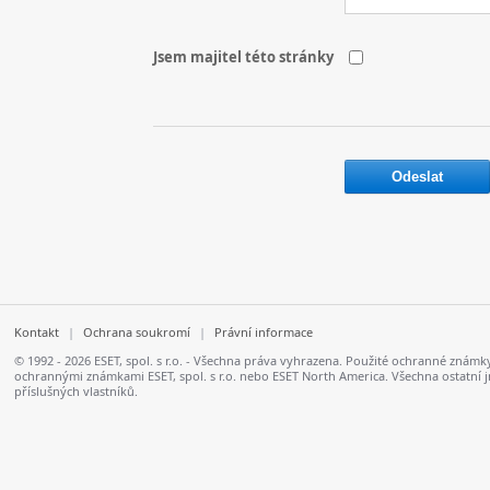
Jsem majitel této stránky
Kontakt
|
Ochrana soukromí
|
Právní informace
© 1992 - 2026 ESET, spol. s r.o. - Všechna práva vyhrazena. Použité ochranné zn
ochrannými známkami ESET, spol. s r.o. nebo ESET North America. Všechna ostatn
příslušných vlastníků.