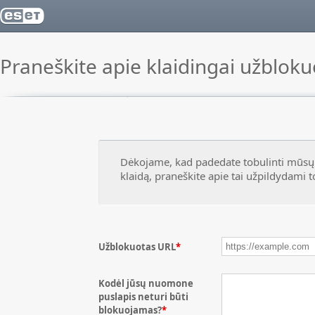
Praneškite apie klaidingai užbloku
Dėkojame, kad padedate tobulinti mūsų
klaidą, praneškite apie tai užpildydami 
Užblokuotas URL
*
Kodėl jūsų nuomone
puslapis neturi būti
blokuojamas?
*