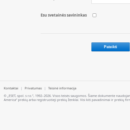
Esu svetainės savininkas
Kontaktai
|
Privatumas
|
Teisinė informacija
© „ESET, spol. s r.o.“, 1992–2026. Visos teisės saugomos. Šiame dokumente naudojami 
America“ prekių arba registruotieji prekių ženklai. Visi kiti pavadinimai ir prekių fir