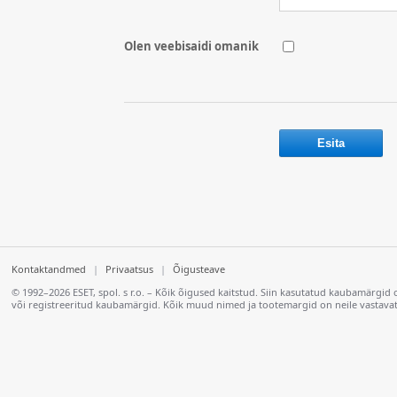
Olen veebisaidi omanik
Kontaktandmed
|
Privaatsus
|
Õigusteave
© 1992–2026 ESET, spol. s r.o. – Kõik õigused kaitstud. Siin kasutatud kaubamärgid 
või registreeritud kaubamärgid. Kõik muud nimed ja tootemargid on neile vastava