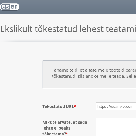
Ekslikult tõkestatud lehest teatam
Täname teid, et aitate meie tooteid par
tõkestanud, siis andke meile teada. Sell
Tõkestatud URL
*
Miks te arvate, et seda
lehte ei peaks
tõkestama?
*