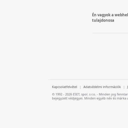
Én vagyok a webhe
tulajdonosa
Kapcsolatfelvétel
|
Adatvédelmi információk
|
© 1992 - 2026 ESET, spol. s r.o. - Minden jog fennta
bejegyzett védjegyei. Minden egyéb név és márka a