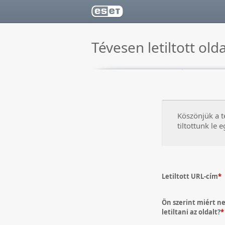
Tévesen letiltott old
Köszönjük a t
tiltottunk le 
Letiltott URL-cím
*
Ön szerint miért n
letiltani az oldalt?
*