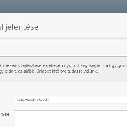
al jelentése
ermékeink fejlesztése érdekében nyújtott segítségét. Ha úgy gon
egy oldalt, az alábbi űrlapot kitöltve tudassa velünk.
em kell