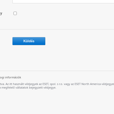
ly
Jogi információk
rtva. Az itt használt védjegyek az ESET, spol. s r.o. vagy az ESET North America védjegye
 megfelelő vállalatok bejegyzett védjegye.